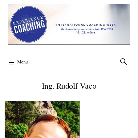
Vyhledáv
Menu
Přeskočit na obsah
Ing. Rudolf Vaco