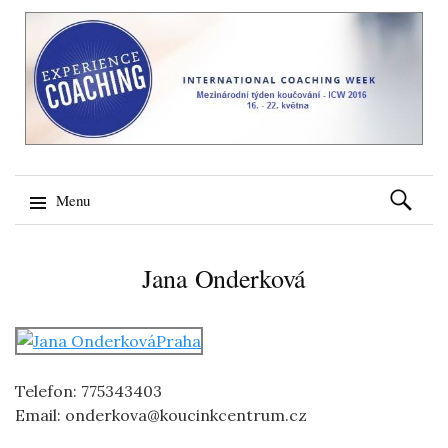
Vyhledáv
Menu
Přeskočit na obsah
Jana Onderková
Telefon: 775343403
Email: onderkova@koucinkcentrum.cz