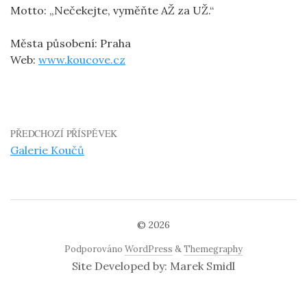
Motto: „Nečekejte, vyměňte AŽ za UŽ.“
Města působení: Praha
Web:
www.koucove.cz
PŘEDCHOZÍ PŘÍSPĚVEK
Galerie Koučů
© 2026
Podporováno
WordPress
&
Themegraphy
Site Developed by: Marek Smidl