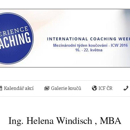
Přeskočit na obsah
Kalendář akcí
Galerie koučů
ICF ČR
Ing. Helena Windisch , MBA