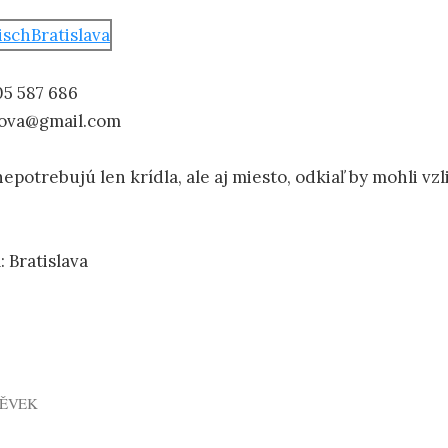
05 587 686
kova@gmail.com
epotrebujú len krídla, ale aj miesto, odkiaľ by mohli vzl
 Bratislava
PĚVEK